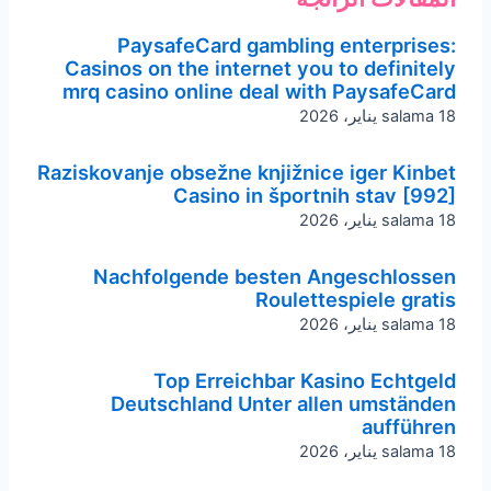
a
l
u
s
c
PaysafeCard gambling enterprises:
Casinos on the internet you to definitely
t
e
t
t
e
mrq casino online deal with PaysafeCard
18 يناير، 2026
salama
s
g
u
a
b
Raziskovanje obsežne knjižnice iger Kinbet
a
r
b
g
o
Casino in športnih stav [992]
18 يناير، 2026
salama
p
a
e
r
o
Nachfolgende besten Angeschlossen
p
m
a
k
Roulettespiele gratis
18 يناير، 2026
salama
m
Top Erreichbar Kasino Echtgeld
Deutschland Unter allen umständen
aufführen
18 يناير، 2026
salama