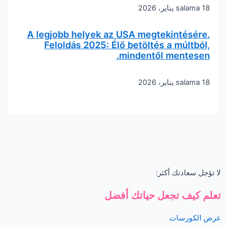
18 يناير، 2026
salama
A legjobb helyek az USA megtekintésére.
Feloldás 2025: Élő betöltés a múltból,
mindentől mentesen.
18 يناير، 2026
salama
لا تؤجل سعادتك أكثر:
تعلم كيف تجعل حياتك أفضل
عرض الكورسات